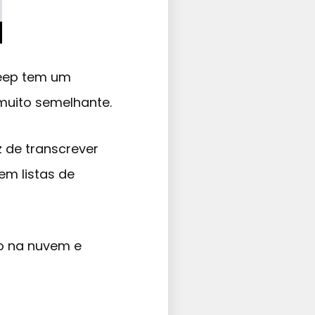
Keep tem um
muito semelhante.
 de transcrever
m listas de
do na nuvem e