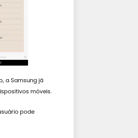
o, a Samsung já
spositivos móveis.
 usuário pode