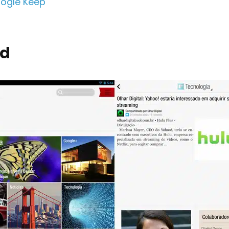
oogle Keep
rd