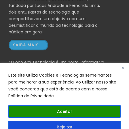
fundada por Lucas Andrade e Fernanda Lima,
dois entusiastas da tecnologia que
compartilhavam um objetivo comum:
desmistificar o mundo da tecnologia para o
público em geral.
SAIBA MAIS
O Foco em Tecnologia é um portal informativo
independente e pode receber comissões financeiras
Este site utiliza Cookies e Tecnologias semelhantes
através dos links de afiliados listados. Não nos
para melhorar a sua experiência. Ao utilizar nosso site
responsabilizamos pela comercialização, entrega ou
suporte dos produtos descritos; a decisão final e a
você concorda que está de acordo com a nossa
análise das condições de venda devem ser feitas
Política de Privacidade.
diretamente na página do fornecedor oficial. Para
mais detalhes, consulte nossa Política de Privacidade.
Aceitar
Foco em Tecnologia © 2026 | CNPJ: 53.776.643/0001-98 |
Rejeitar