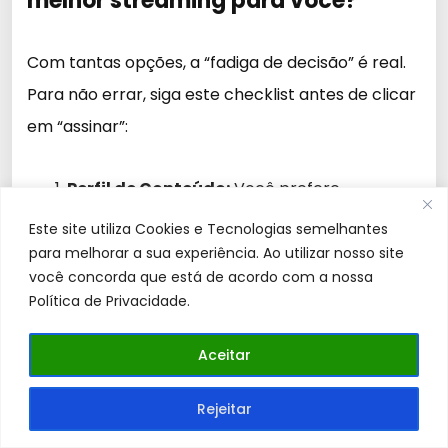
melhor streaming para você?
Com tantas opções, a “fadiga de decisão” é real.
Para não errar, siga este checklist antes de clicar
em “assinar”:
Perfil de Conteúdo:
Você prefere
produções premiadas (Apple TV+, Max),
Este site utiliza Cookies e Tecnologias semelhantes
clássicos e variedades (Netflix, Prime Video)
para melhorar a sua experiência. Ao utilizar nosso site
você concorda que está de acordo com a nossa
ou esportes ao vivo (Disney+ com ESPN,
Política de Privacidade.
Premiere)?
Aceitar
Orçamento Mensal:
Defina um teto de
gastos. Às vezes, vale mais a pena assinar
Rejeitar
um “combo” do que três serviços separados.