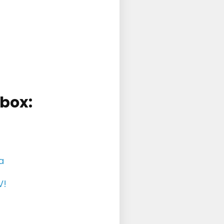
 box:
a
V!