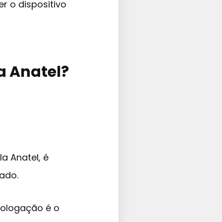
r o dispositivo
a Anatel?
a Anatel, é
ado.
mologação é o