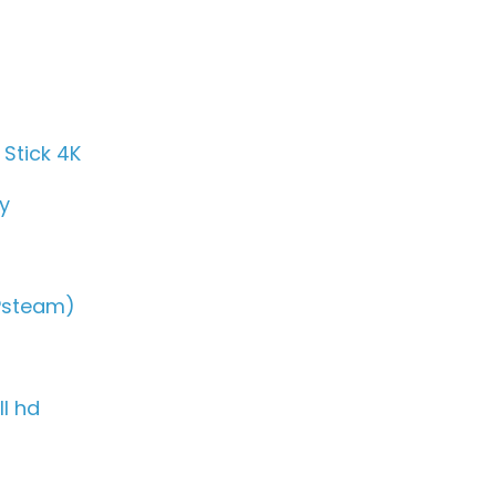
Stick 4K
ay
Psteam)
ll hd