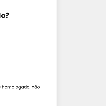
do?
 é homologado, não