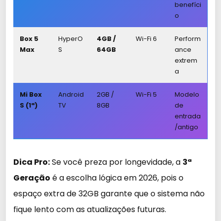
benefíci
o
Box 5
HyperO
4GB /
Wi-Fi 6
Perform
Max
S
64GB
ance
extrem
a
Mi Box
Android
2GB /
Wi-Fi 5
Modelo
S (1ª)
TV
8GB
de
entrada
/antigo
Dica Pro:
Se você preza por longevidade, a
3ª
Geração
é a escolha lógica em 2026, pois o
espaço extra de 32GB garante que o sistema não
fique lento com as atualizações futuras.