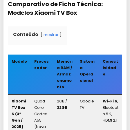
Comparativo de Ficha Técnica:
Modelos Xiaomi TV Box
Conteúdo
mostrar
Modelo
Proces
Memóri
Sistem
Conect
sador
a RAM /
a
ividad
Armaz
Opera
e
ename
cional
nto
Xiaomi
Quad-
2GB /
Google
Wi-Fi 6
,
TV Box
Core
32GB
TV
Bluetoot
S (3ª
Cortex-
h 5.2,
Gen /
A55
HDMI 2.1
2025)
(Nova