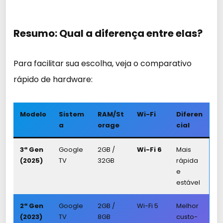
Resumo: Qual a diferença entre elas?
Para facilitar sua escolha, veja o comparativo
rápido de hardware:
Modelo
Sistem
RAM/St
Wi-Fi
Diferen
a
orage
cial
3ª Gen
Google
2GB /
Wi-Fi 6
Mais
(2025)
TV
32GB
rápida
e
estável
2ª Gen
Google
2GB /
Wi-Fi 5
Melhor
(2023)
TV
8GB
custo-