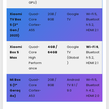
GPU)
Xiaomi
Quad-
2GB /
Google
Wi-Fi 5,
TV Box
Core
8GB
TV
Bluetoot
S (2ª
Cortex-
h 5.2,
Gen /
A55
HDMI 2.1
2023)
Xiaomi
Quad-
4GB /
Google
Wi-Fi 6
,
Box 5
Core
64GB
TV
Bluetoot
Max
High
(Global
h 5.2,
Perform
)
HDMI 2.1
ance
Mi Box
Quad-
2GB /
Android
Wi-Fi 5,
S (1ª
Core
8GB
TV 8.1 /
Bluetoot
Geraç
Cortex-
9.0
h 4.2,
ão)
A53
HDMI 2.0