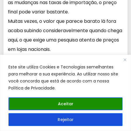
as mudanças nas taxas de importação, o preço
final pode variar bastante.
Muitas vezes, o valor que parece barato lá fora
acaba subindo consideravelmente quando chega
aqui, o que exige uma pesquisa atenta de preços
em lojas nacionais.
Android TV/Google TV “Fechado”:
Para
Este site utiliza Cookies e Tecnologias semelhantes
usuários muito avançados, o sistema pode
para melhorar a sua experiência. Ao utilizar nosso site
parecer limitado.
você concorda que está de acordo com a nossa
Ele é focado 100% em consumo de mídia; por isso,
Política de Privacidade.
você não encontrará todos os apps da Play Store
Aceitar
de celular disponíveis (como apps de banco ou
redes sociais), apenas aqueles otimizados para a
Rejeitar
tela da TV.