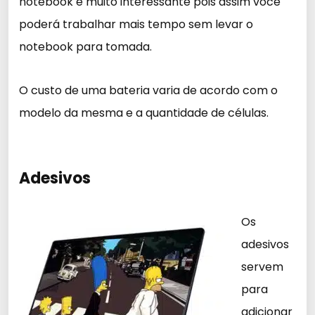
notebook é muito interessante pois assim você
poderá trabalhar mais tempo sem levar o
notebook para tomada.
O custo de uma bateria varia de acordo com o
modelo da mesma e a quantidade de células.
Adesivos
Os
adesivos
servem
para
adicionar