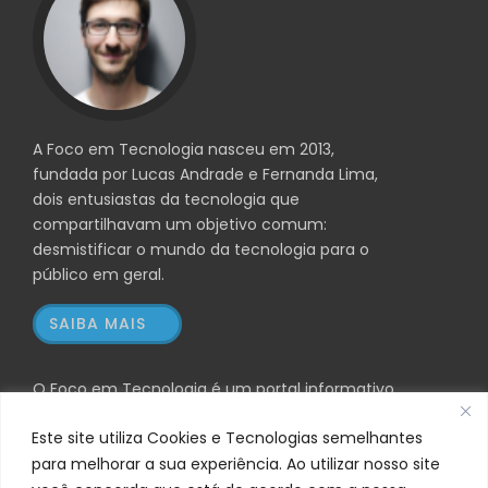
A Foco em Tecnologia nasceu em 2013,
fundada por Lucas Andrade e Fernanda Lima,
dois entusiastas da tecnologia que
compartilhavam um objetivo comum:
desmistificar o mundo da tecnologia para o
público em geral.
SAIBA MAIS
O Foco em Tecnologia é um portal informativo
independente e pode receber comissões financeiras
Este site utiliza Cookies e Tecnologias semelhantes
através dos links de afiliados listados. Não nos
para melhorar a sua experiência. Ao utilizar nosso site
responsabilizamos pela comercialização, entrega ou