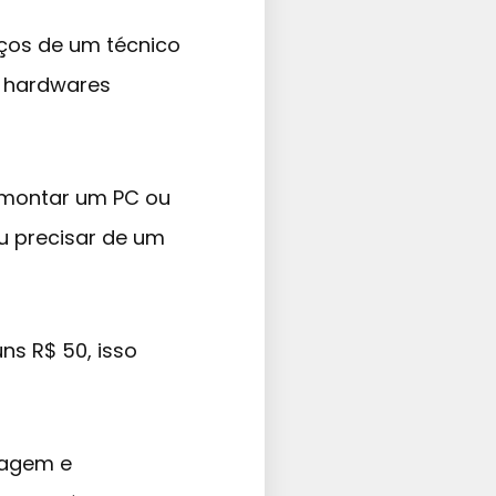
ços de um técnico
s hardwares
 montar um PC ou
u precisar de um
ns R$ 50, isso
tagem e