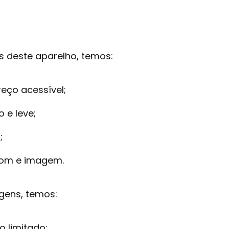
s deste aparelho, temos:
eço acessível;
 e leve;
;
som e imagem.
gens, temos:
o limitado;