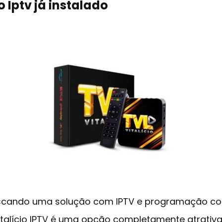
io Iptv já instalado
scando uma solução com IPTV e programação co
Vitalício IPTV é uma opção completamente atrativa