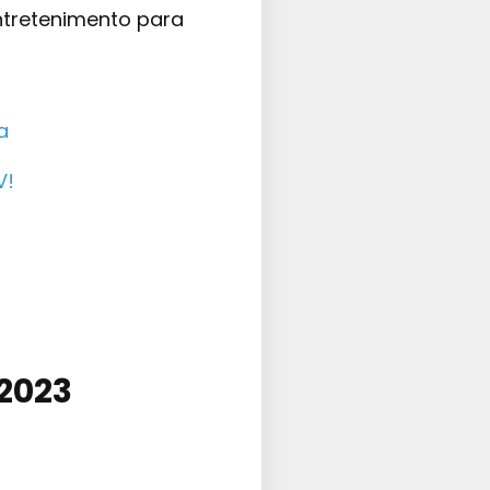
entretenimento para
a
V!
 2023