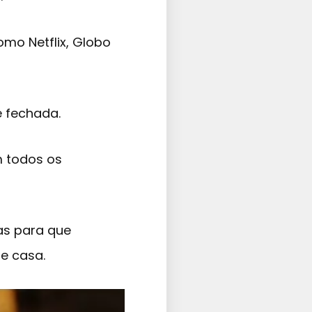
omo Netflix, Globo
e fechada.
m todos os
as para que
e casa.