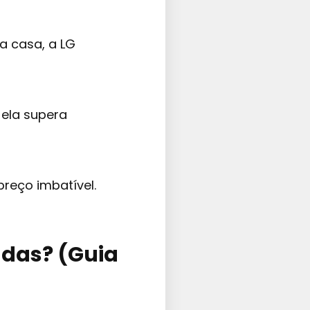
a casa, a LG
 ela supera
reço imbatível.
adas? (Guia