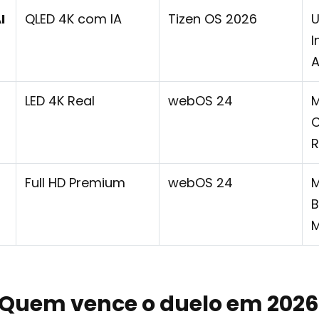
I
QLED 4K com IA
Tizen OS 2026
U
I
A
LED 4K Real
webOS 24
M
C
Full HD Premium
webOS 24
M
B
: Quem vence o duelo em 2026