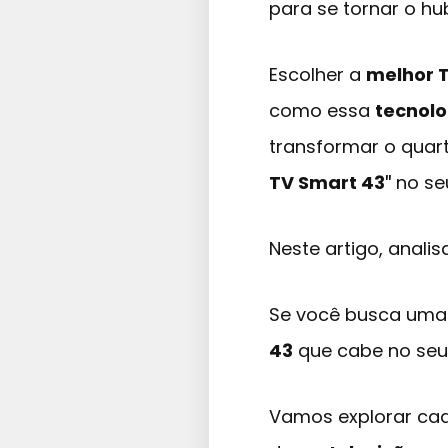
para se tornar o hu
Escolher a
melhor 
como essa
tecnol
transformar o quar
TV Smart 43″
no se
Neste artigo, anal
Se você busca um
43
que cabe no seu 
Vamos explorar cad