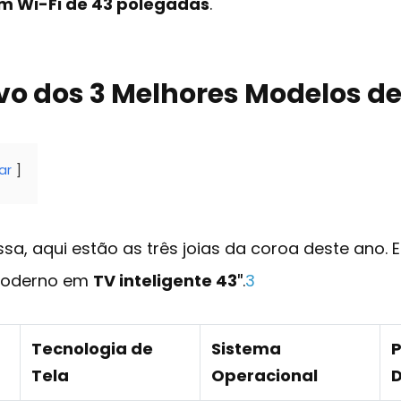
om Wi-Fi de 43 polegadas
.
o dos 3 Melhores Modelos de
ar
a, aqui estão as três joias da coroa deste ano. 
moderno em
TV inteligente 43″
.
3
Tecnologia de
Sistema
P
Tela
Operacional
D