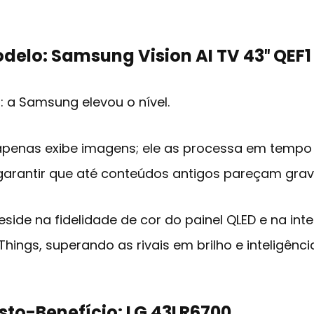
odelo:
Samsung Vision AI TV 43″ QEF1
 a Samsung elevou o nível.
penas exibe imagens; ele as processa em tempo
 garantir que até conteúdos antigos pareçam grav
eside na fidelidade de cor do painel QLED e na in
ings, superando as rivais em brilho e inteligência
usto-Benefício:
LG 43LR6700