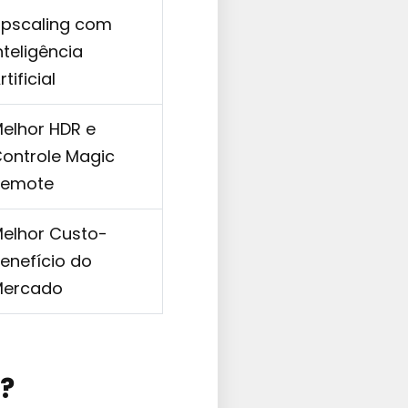
pscaling com
nteligência
rtificial
elhor HDR e
ontrole Magic
Remote
elhor Custo-
enefício do
Mercado
?