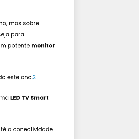
ho, mas sobre
seja para
 um potente
monitor
o este ano.
2
 uma
LED TV Smart
té a conectividade