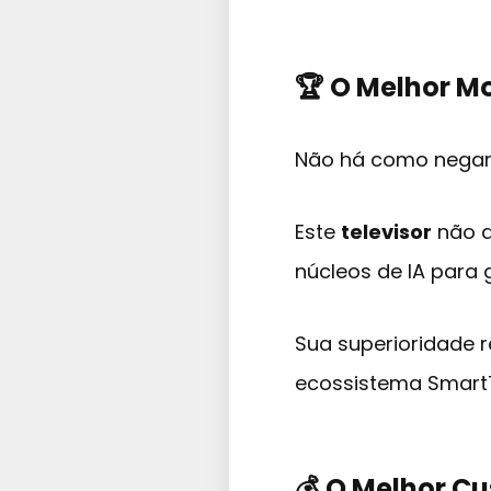
🏆 O Melhor M
Não há como negar:
Este
televisor
não a
núcleos de IA para
Sua superioridade r
ecossistema SmartTh
💰 O Melhor C