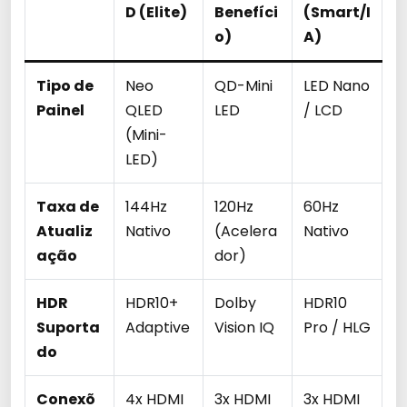
D (Elite)
Benefíci
(Smart/I
o)
A)
Tipo de
Neo
QD-Mini
LED Nano
Painel
QLED
LED
/ LCD
(Mini-
LED)
Taxa de
144Hz
120Hz
60Hz
Atualiz
Nativo
(Acelera
Nativo
ação
dor)
HDR
HDR10+
Dolby
HDR10
Suporta
Adaptive
Vision IQ
Pro / HLG
do
Conexõ
4x HDMI
3x HDMI
3x HDMI