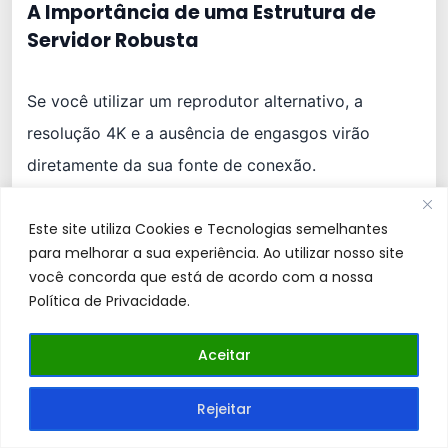
A Importância de uma Estrutura de
Servidor Robusta
Se você utilizar um reprodutor alternativo, a
resolução 4K e a ausência de engasgos virão
diretamente da sua fonte de conexão.
Arquivos gratuitos ou encontrados aleatoriamente
Este site utiliza Cookies e Tecnologias semelhantes
para melhorar a sua experiência. Ao utilizar nosso site
na internet sempre travarão devido à superlotação
você concorda que está de acordo com a nossa
de usuários simultâneos.
Política de Privacidade.
Por isso, realizar um
teste prático de estabilidade
Aceitar
(como o período de garantia que a Goldcard
Rejeitar
oferece) é crucial antes de tomar qualquer decisão